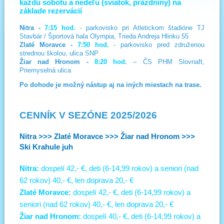
každú sobotu a nedeľu (sviatok, prázdniny) na
základe rezervácií
Nitra -
7:15 hod.
- parkovisko pri Atletickom štadióne TJ
Stavbár / Športová hala Olympia, Trieda Andreja Hlinku 55
Zlaté Moravce -
7:50 hod.
- parkovisko pred združenou
strednou školou, ulica SNP
Žiar nad Hronom -
8:20 hod.
– ČS PHM Slovnaft,
Priemyselná ulica
Po dohode je možný nástup aj na iných miestach na trase.
CENNÍK V SEZÓNE 2025/2026
Nitra >>> Zlaté Moravce >>> Žiar nad Hronom >>>
Ski Krahule juh
Nitra:
dospelí 42,- €, deti (6-14,99 rokov) a seniori (nad
62 rokov) 40,- €, len doprava 20,- €
Zlaté Moravce:
dospelí 42,- €, deti (6-14,99 rokov) a
seniori (nad 62 rokov) 40,- €, len doprava 20,- €
Žiar nad Hronom:
dospelí 40,- €, deti (6-14,99 rokov) a