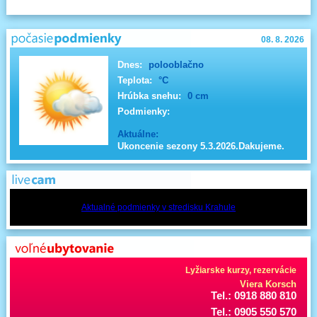
08. 8. 2026
Dnes:
polooblačno
Teplota:
°C
Hrúbka snehu:
0 cm
Podmienky:
Aktuálne:
Ukoncenie sezony 5.3.2026.Dakujeme.
Aktualné podmienky v stredisku Krahule
Lyžiarske kurzy, rezervácie
Viera Korsch
Tel.: 0918 880 810
Tel.: 0905 550 570