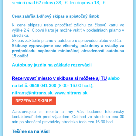
seniori (nad 62 rokov) 38,- €, len doprava 18,- €
Cena zahŕňa 1-dňový skipas a spiatočný lístok
K cene skipasu treba pripočítať zálohu za čipovú kartu vo
výške 2 €. Čipovú kartu je možné vrátiť v pokladniach priamo v
stredisku.
Skipas zakúpite priamo v autobuse u sprievodcu alebo vodiča.
Skibusy vypravujeme cez víkendy, prázdniny a sviatky za
predpokladu naplnenia minimálnej obsadenosti autobusu
15 osôb!
Autobusy jazdia na základe rezervácii
Rezervovať miesto v skibuse si môžete aj TU
alebo
na tel.č. 0948 041 300
(8:00- 16:00 hod.)
,
nitrans@nitrans.sk, www.nitrans.sk
REZERVUJ SKIBUS
Zarezervujete si miesto a my Vás budeme telefonicky
kontaktovať deň pred výjazdom. Odchod zo strediska cca 30
min.po skončení prevádzky strediska teda cca 16:30 hod.
Tešíme sa na Vás!