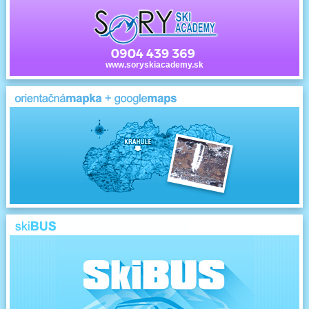
www.soryskiacademy.sk