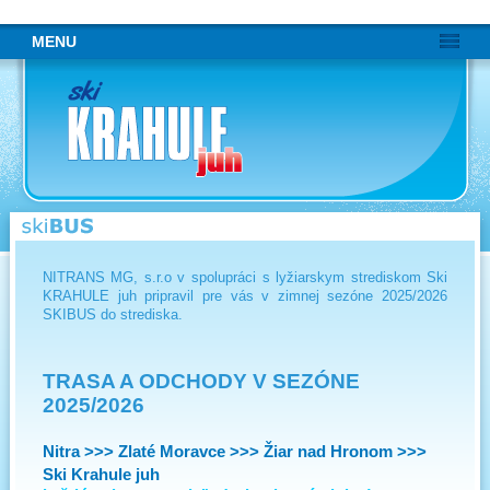
Preskočiť
MENU
navigáciu
NITRANS MG, s.r.o v spolupráci s lyžiarskym strediskom Ski
KRAHULE juh pripravil pre vás v zimnej sezóne 2025/2026
SKIBUS do strediska.
TRASA A ODCHODY V SEZÓNE
2025/2026
Nitra >>> Zlaté Moravce >>> Žiar nad Hronom >>>
Ski Krahule juh