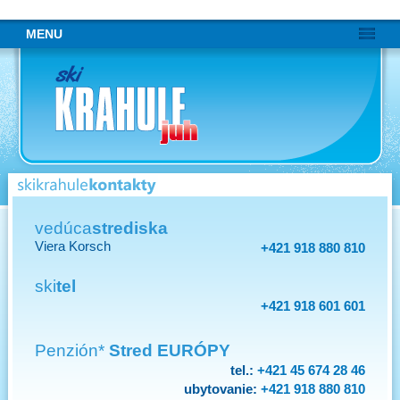
Preskočiť
MENU
navigáciu
vedúca
strediska
Viera Korsch
+421 918 880 810
ski
tel
+421 918 601 601
Penzión*
Stred EURÓPY
tel.:
+421 45 674 28 46
ubytovanie:
+421 918 880 810