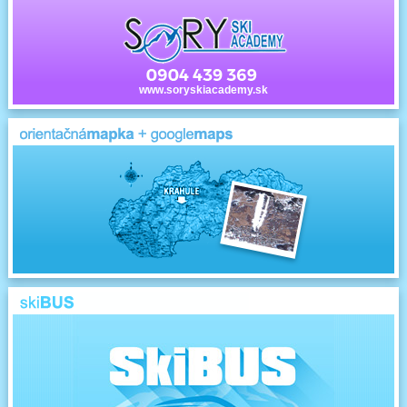
www.soryskiacademy.sk