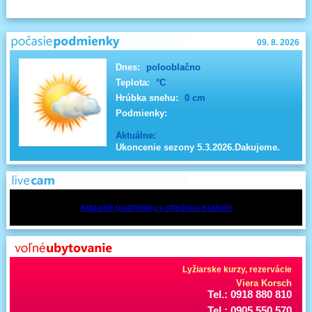
09. 8. 2026
Dnes:
polooblačno
Teplota:
°C
Hrúbka snehu:
0 cm
Podmienky:
Aktuálne:
Ukoncenie sezony 5.3.2026.Dakujeme.
Aktualné podmienky v stredisku Krahule
Lyžiarske kurzy, rezervácie
Viera Korsch
Tel.: 0918 880 810
Tel.: 0905 550 570