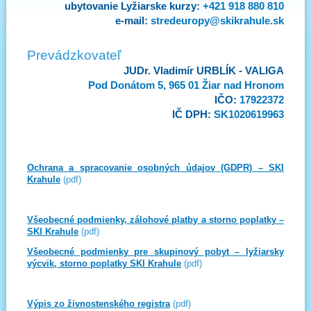
ubytovanie Lyžiarske kurzy:
+421 918 880 810
e-mail:
stredeuropy@skikrahule.sk
Prevádzkovateľ
JUDr. Vladimír URBLÍK - VALIGA
Pod Donátom 5, 965 01 Žiar nad Hronom
IČO:
17922372
IČ DPH:
SK1020619963
Ochrana a spracovanie osobných údajov (GDPR) – SKI
Krahule
(pdf)
Všeobecné podmienky, zálohové platby a storno poplatky –
SKI Krahule
(pdf)
Všeobecné podmienky pre skupinový pobyt – lyžiarsky
výcvik, storno poplatky SKI Krahule
(pdf)
Výpis zo živnostenského registra
(pdf)