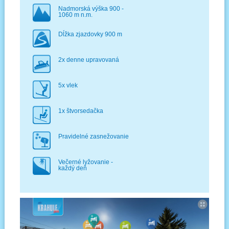
Nadmorská výška 900 -
1060 m n.m.
Dĺžka zjazdovky 900 m
2x denne upravovaná
5x vlek
1x štvorsedačka
Pravidelné zasnežovanie
Večerné lyžovanie -
každý deň