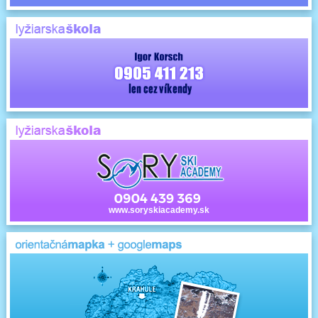
www.soryskiacademy.sk