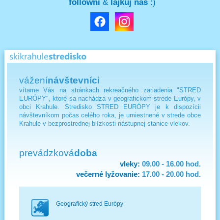
followni
&
lajkuj nás
:)
vážení
návštevníci
vítame Vás na stránkach rekreačného zariadenia "STRED
EURÓPY", ktoré sa nachádza v geografickom strede Európy, v
obci Krahule. Stredisko STRED EURÓPY je k dispozícii
návštevníkom počas celého roka, je umiestnené v strede obce
Krahule v bezprostrednej blízkosti nástupnej stanice vlekov.
prevádzková
doba
vleky:
09.00 - 16.00 hod.
večerné lyžovanie:
17.00 - 20.00 hod.
Geografický stred Európy