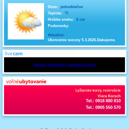
Dnes:
polooblačno
Teplota:
°C
Hrúbka snehu:
0 cm
Podmienky:
Aktuálne:
Ukoncenie sezony 5.3.2026.Dakujeme.
Aktualné podmienky v stredisku Krahule
Lyžiarske kurzy, rezervácie
Viera Korsch
Tel.: 0918 880 810
Tel.: 0905 550 570