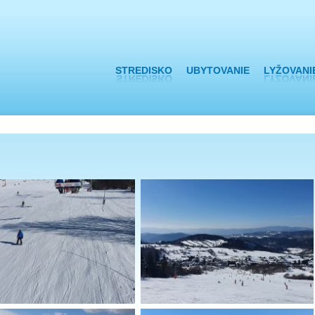
skočiť
igáciu
STREDISKO
UBYTOVANIE
LYŽOVANI