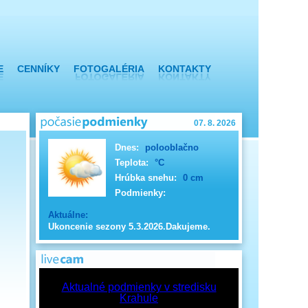
E
CENNÍKY
FOTOGALÉRIA
KONTAKTY
07. 8. 2026
Dnes:
polooblačno
Teplota:
°C
Hrúbka snehu:
0 cm
Podmienky:
Aktuálne:
Ukoncenie sezony 5.3.2026.Dakujeme.
Aktualné podmienky v stredisku
Krahule