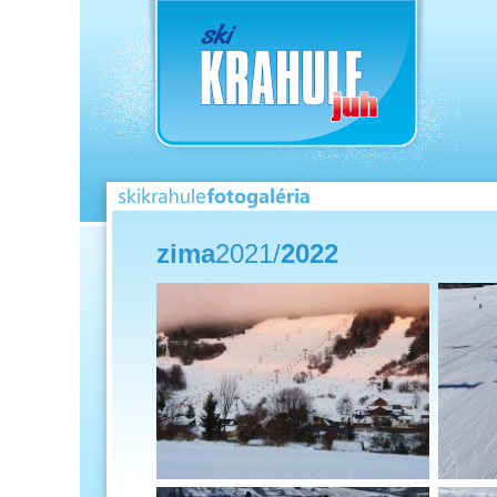
Pre
nav
zima
2021/
2022