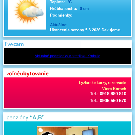
Teplota:
°C
Hrúbka snehu:
0 cm
Podmienky:
Aktuálne:
Ukoncenie sezony 5.3.2026.Dakujeme.
Aktualné podmienky v stredisku Krahule
Lyžiarske kurzy, rezervácie
Viera Korsch
Tel.: 0918 880 810
Tel.: 0905 550 570